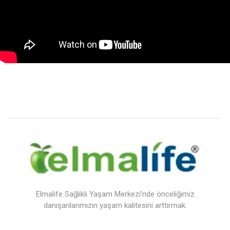
Elmalife Sağlıklı Yaşam Merkezi’nde önceliğimiz
danışanlarımızın yaşam kalitesini arttırmak.